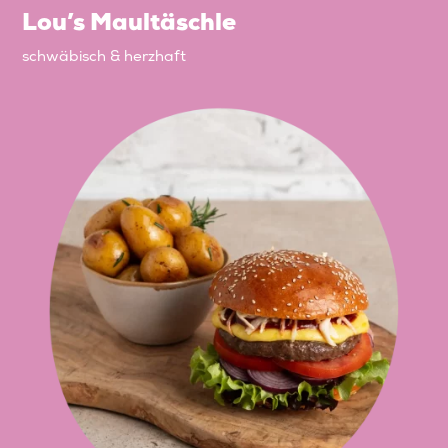
Lou’s Maultäschle
schwäbisch & herzhaft