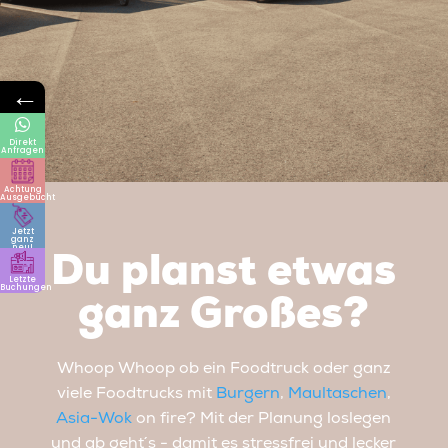
←
Direkt
Anfragen
Achtung
Ausgebucht
Jetzt
ganz
neu!
Du planst etwas
Letzte
Buchungen
ganz Großes?
Whoop Whoop ob ein Foodtruck oder ganz
viele Foodtrucks mit
Burgern
,
Maultaschen
,
Asia-Wok
on fire? Mit der Planung loslegen
und ab geht´s - damit es stressfrei und lecker