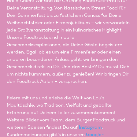
Hallo Aalen! Wir sind die Catering Foodtruck-Profis für
Deine Veranstaltung. Von klassischem Street Food für
Dein Sommerfest bis zu festlichem Genuss für Deine
Weihnachtsfeier oder Firmenjubiläum – wir verwandeln
jede Großveranstaltung in ein kulinarisches Highlight.
Unsere Foodtrucks sind mobile
Geschmacksexplosionen, die Deine Gäste begeistern
werden. Egal, ob es um eine Firmenfeier oder einen
anderen besonderen Anlass geht, wir bringen den
Geschmack direkt zu Dir. Und das Beste? Du musst Dich
um nichts kümmern, außer zu genießen! Wir bringen Dir
den Foodtruck Aalen – versprochen.
Feiere mit uns und erlebe die Welt von Lou’s
Maultäschle, wo Tradition, Vielfalt und geballte
Erfahrung auf Deinem Teller zusammenkommen!
Weitere Bilder vom Team, dem Burger Foodtruck und
weiteren Speisen findest Du auf
Instagram
.
Kundenmeinungen gibt’s in unseren
Google-