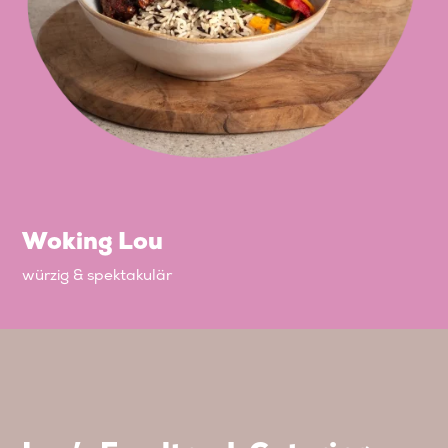
Woking Lou
würzig & spektakulär