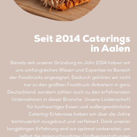
Seit 2014 Caterings
in Aalen
Bereits seit unserer Gründung im Jahr 2014 haben wir
uns umfangreiches Wissen und Expertise im Bereich
der Foodtrucks angeeignet. Dadurch gehören wir nicht
nur zu den größten Foodtruck-Anbietern in ganz
Deutschland, sondern zählen auch zu den erfahrensten
Unternehmen in dieser Branche. Unsere Leidenschaft
für hochwertiges Essen und außergewöhnliche
Catering-Erlebnisse haben wir über die Jahre
kontinuierlich ausgebaut und verfeinert. Dank unserer
langjährigen Erfahrung sind wir optimal vorbereitet, um
selbst die anspruchsvollsten Großveranstaltungen