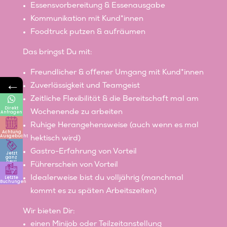
Essensvorbereitung & Essenausgabe
Kommunikation mit Kund*innen
Foodtruck putzen & aufräumen
Das bringst Du mit:
Freundlicher & offener Umgang mit Kund*innen
←
Zuverlässigkeit und Teamgeist
Zeitliche Flexibilität & die Bereitschaft mal am
Direkt
Wochenende zu arbeiten
Anfragen
Ruhige Herangehensweise (auch wenn es mal
Achtung
Ausgebucht
hektisch wird)
Gastro-Erfahrung von Vorteil
Jetzt
ganz
neu!
Führerschein von Vorteil
Idealerweise bist du volljährig (manchmal
Letzte
Buchungen
kommt es zu späten Arbeitszeiten)
Wir bieten Dir:
einen Minijob oder Teilzeitanstellung